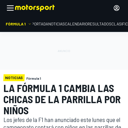
FÓRMULA 1
PORTADA
NOTICIAS
CALENDARIO
RESULTADOS
CLASIFI
NOTICIAS
Fórmula 1
LA FÓRMULA 1 CAMBIA LAS
CHICAS DE LA PARRILLA POR
NIÑOS
Los jefes de la F1 han anunciado este lunes que el
campeonato contará con niños en las parrillas de