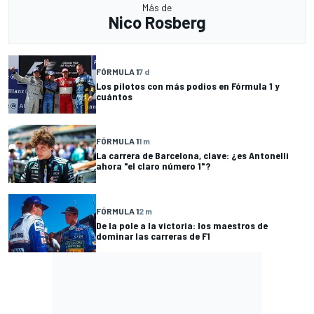
Más de
Nico Rosberg
FÓRMULA 1
7 d
Los pilotos con más podios en Fórmula 1 y
cuántos
FÓRMULA 1
1 m
La carrera de Barcelona, clave: ¿es Antonelli
ahora "el claro número 1"?
FÓRMULA 1
2 m
De la pole a la victoria: los maestros de
dominar las carreras de F1