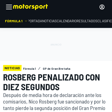
FÓRMULA 1
PORTADA
NOTICIAS
CALENDARIO
RESULTADOS
CLASIFI
NOTICIAS
Fórmula 1
GP de Gran Bretaña
ROSBERG PENALIZADO CON
DIEZ SEGUNDOS
Después de media hora de declaración ante los
comisarios, Nico Rosberg fue sancionado y por lo
tanto pierde la segunda posición del Gran Premio