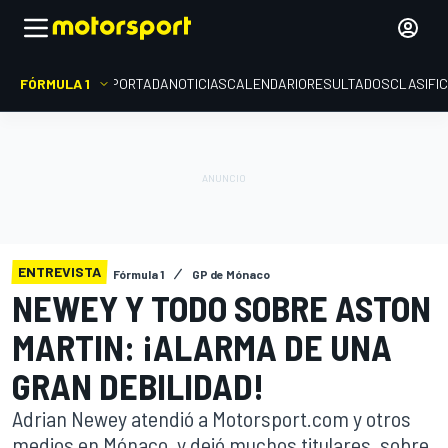
FÓRMULA 1
PORTADA
NOTICIAS
CALENDARIO
RESULTADOS
CLASIFI
ENTREVISTA
Fórmula 1
GP de Mónaco
NEWEY Y TODO SOBRE ASTON
MARTIN: ¡ALARMA DE UNA
GRAN DEBILIDAD!
Adrian Newey atendió a Motorsport.com y otros
medios en Mónaco, y dejó muchos titulares, sobre