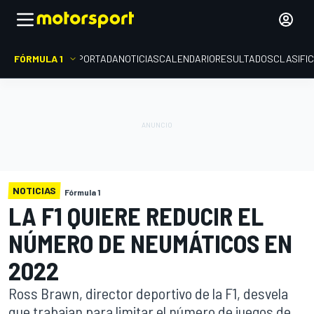
FÓRMULA 1
PORTADA
NOTICIAS
CALENDARIO
RESULTADOS
CLASIFI
NOTICIAS
Fórmula 1
LA F1 QUIERE REDUCIR EL
NÚMERO DE NEUMÁTICOS EN
2022
Ross Brawn, director deportivo de la F1, desvela
que trabajan para limitar el número de juegos de