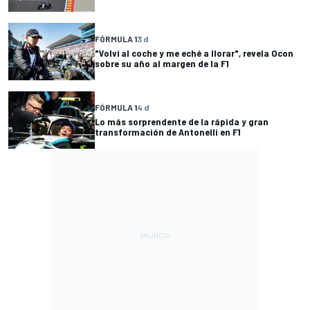
FÓRMULA 1
3 d
"Volví al coche y me eché a llorar", revela Ocon
sobre su año al margen de la F1
FÓRMULA 1
4 d
Lo más sorprendente de la rápida y gran
transformación de Antonelli en F1