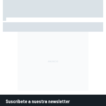
Márquez: "El año pasado marcaba la diferencia en puntos
en los que ahora voy algo peor"
Suscríbete a nuestra newsletter