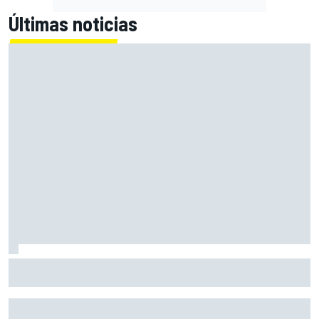
Últimas noticias
Bagnaia: "Este año no sé todo sobre mi moto, entro en
pista y simplemente piloto lo que tengo"