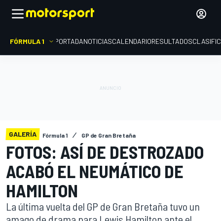
FÓRMULA 1
PORTADA
NOTICIAS
CALENDARIO
RESULTADOS
CLASIFI
GALERÍA
Fórmula 1
GP de Gran Bretaña
FOTOS: ASÍ DE DESTROZADO
ACABÓ EL NEUMÁTICO DE
HAMILTON
La última vuelta del GP de Gran Bretaña tuvo un
amago de drama para Lewis Hamilton ante el