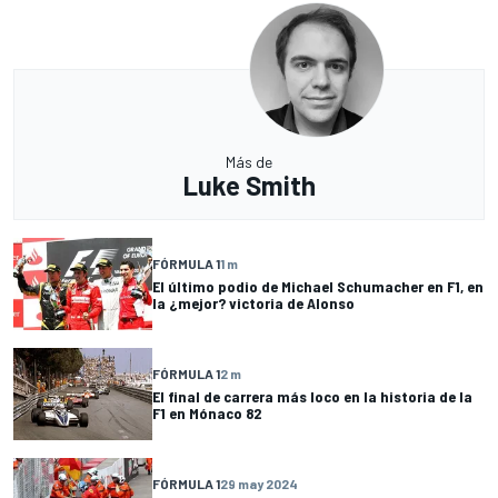
Más de
Luke Smith
FÓRMULA 1
1 m
El último podio de Michael Schumacher en F1, en
la ¿mejor? victoria de Alonso
FÓRMULA 1
2 m
El final de carrera más loco en la historia de la
F1 en Mónaco 82
FÓRMULA 1
29 may 2024