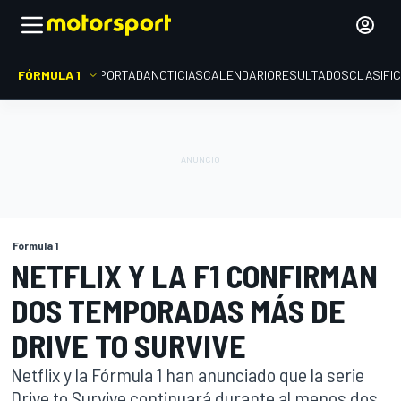
FÓRMULA 1
PORTADA
NOTICIAS
CALENDARIO
RESULTADOS
CLASIFI
Fórmula 1
NETFLIX Y LA F1 CONFIRMAN
DOS TEMPORADAS MÁS DE
DRIVE TO SURVIVE
Netflix y la Fórmula 1 han anunciado que la serie
Drive to Survive continuará durante al menos dos