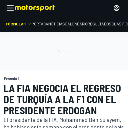
FÓRMULA 1
PORTADA
NOTICIAS
CALENDARIO
RESULTADOS
CLASIFI
Fórmula 1
LA FIA NEGOCIA EL REGRESO
DE TURQUÍA A LA F1 CON EL
PRESIDENTE ERDOGAN
El presidente de la FIA, Mohammed Ben Sulayem,
ha hablado esta semana con el presidente del país