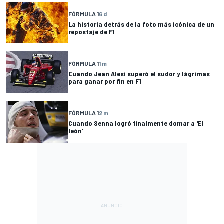
FÓRMULA 1
6 d
La historia detrás de la foto más icónica de un
repostaje de F1
FÓRMULA 1
1 m
Cuando Jean Alesi superó el sudor y lágrimas
para ganar por fin en F1
FÓRMULA 1
2 m
Cuando Senna logró finalmente domar a 'El
león'