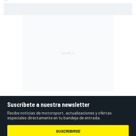
Márquez: "El año pasado marcaba la diferencia en puntos
en los que ahora voy algo peor"
Suscríbete a nuestra newsletter
Recibe noticias de motorsport, actualizaciones y ofertas
especiales directamente en tu bandeja de entrada.
SUSCRIBIRSE