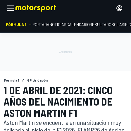
FÓRMULA 1
PORTADA
NOTICIAS
CALENDARIO
RESULTADOS
CLASIFI
Fórmula 1
GP de Japón
1 DE ABRIL DE 2021: CINCO
AÑOS DEL NACIMIENTO DE
ASTON MARTIN F1
Aston Martin se encuentra en una situación muy
delicada al inicio de la F1 2026. El AMR26 de Adrian