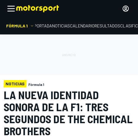
FÓRMULA 1
PORTADA
NOTICIAS
CALENDARIO
RESULTADOS
CLASIFI
NOTICIAS
Fórmula 1
LA NUEVA IDENTIDAD
SONORA DE LA F1: TRES
SEGUNDOS DE THE CHEMICAL
BROTHERS