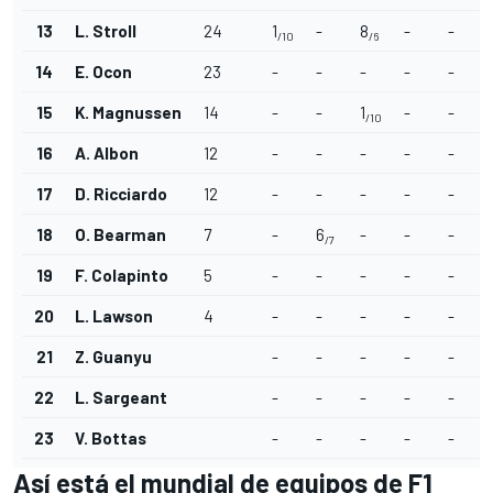
13
L. Stroll
24
1
-
8
-
-
/10
/6
14
E. Ocon
23
-
-
-
-
-
1
15
K. Magnussen
14
-
-
1
-
-
/10
16
A. Albon
12
-
-
-
-
-
17
D. Ricciardo
12
-
-
-
-
-
18
O. Bearman
7
-
6
-
-
-
/7
19
F. Colapinto
5
-
-
-
-
-
20
L. Lawson
4
-
-
-
-
-
21
Z. Guanyu
-
-
-
-
-
22
L. Sargeant
-
-
-
-
-
23
V. Bottas
-
-
-
-
-
Así está el mundial de equipos de F1