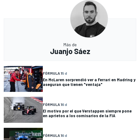
Más de
Juanjo Sáez
FÓRMULA 1
5 d
En McLaren sorprendió ver a Ferrari en Madring y
aseguran que tienen "ventaja"
FÓRMULA 1
6 d
El motivo por el que Verstappen siempre pone
en aprietos a los comisarios de la FIA
FÓRMULA 1
6 d