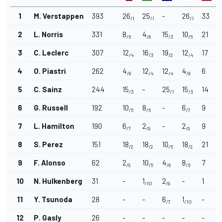
1
M. Verstappen
393
26
25
-
26
33
/1
/1
/1
2
L. Norris
331
8
4
15
10
21
/6
/8
/3
/5
3
C. Leclerc
307
12
16
19
12
17
/4
/3
/2
/4
4
O. Piastri
262
4
12
12
4
6
/8
/4
/4
/8
5
C. Sainz
244
15
-
25
15
14
/3
/1
/3
6
G. Russell
192
10
8
-
6
9
/5
/6
/7
7
L. Hamilton
190
6
2
-
2
9
/7
/9
/9
8
S. Perez
151
18
18
10
18
21
/2
/2
/5
/2
9
F. Alonso
62
2
10
4
8
7
/9
/5
/8
/6
10
N. Hulkenberg
31
-
1
2
-
1
/10
/9
11
Y. Tsunoda
28
-
-
6
1
-
/7
/10
12
P. Gasly
26
-
-
-
-
-