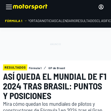
FÓRMULA 1
PORTADA
NOTICIAS
CALENDARIO
RESULTADOS
CLASIFI
RESULTADOS
Fórmula 1
GP de Brasil
ASÍ QUEDA EL MUNDIAL DE F1
2024 TRAS BRASIL: PUNTOS
Y POSICIONES
Mira cómo quedan los mundiales de pilotos y
constructores de Fórmula 1 en 2024 tras el Gran