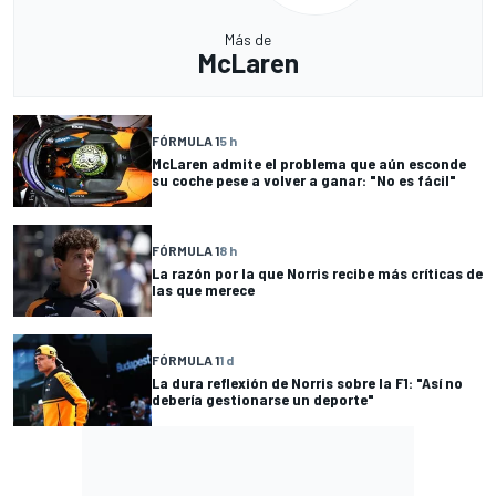
Más de
McLaren
FÓRMULA 1
5 h
McLaren admite el problema que aún esconde
su coche pese a volver a ganar: "No es fácil"
FÓRMULA 1
8 h
La razón por la que Norris recibe más críticas de
las que merece
FÓRMULA 1
1 d
La dura reflexión de Norris sobre la F1: "Así no
debería gestionarse un deporte"