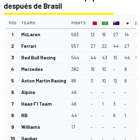
después de Brasil
POS
TEAMS
POINTS
1
McLaren
593
12
16
27
14
2
2
Ferrari
557
27
22
44
27
31
3
Red Bull Racing
544
44
43
10
44
5
4
Mercedes
382
16
10
-
8
18
5
Aston Martin Racing
86
3
10
12
8
7
6
Alpine
49
-
-
-
-
-
7
Haas F1 Team
46
-
1
3
-
1
8
RB
44
-
-
6
1
-
9
Williams
17
-
-
-
-
-
10
Sauber
-
-
-
-
-