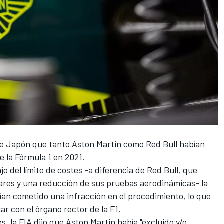
de Japón
que tanto Aston Martin como
Red Bull
habían
e la Fórmula 1 en 2021.
o del límite de costes -a diferencia de Red Bull,
que
ólares y una reducción de sus pruebas aerodinámicas
- la
bían cometido una infracción en el procedimiento, lo que
r con el órgano rector de la F1.
, la FIA dijo que Aston Martin había "excluido y/o