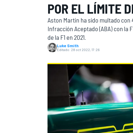
POR EL LÍMITE 
INDYCAR
WRC
Aston Martin ha sido multado con 
Infracción Aceptado (ABA) con la FI
de la F1 en 2021.
Luke Smith
Editado:
28 oct 2022, 17:26
WEC
FÓRMULA E