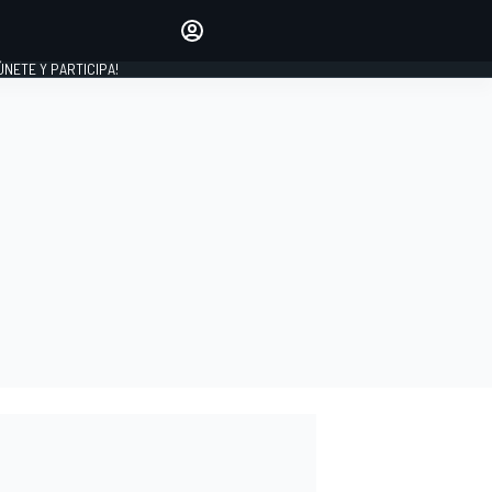
Haz que tu voz se escuche
comentando los artículos
 ÚNETE Y PARTICIPA!
INICIAR SESIÓN
EDICIÓN
ESPAÑA