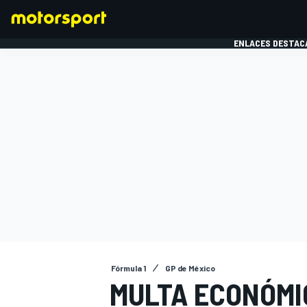
ENLACES DESTAC
FÓRMULA 1
MOTOG
Fórmula 1
GP de México
MULTA ECONÓMI