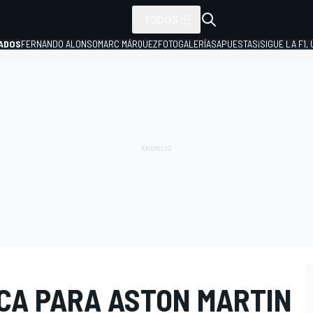
TODOS
ADOS
FERNANDO ALONSO
MARC MÁRQUEZ
FOTOGALERÍAS
APUESTAS
¡SIGUE LA F1,
P
CA PARA ASTON MARTIN