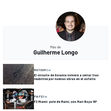
Más de
Guilherme Longo
MOTOGP
2 m
El circuito de Goiania volverá a cerrar tras
reabrirse por nuevas obras en el asfalto
FIA F2
3 m
F2 Miami: pole de Maini, con Mari Boya 16º