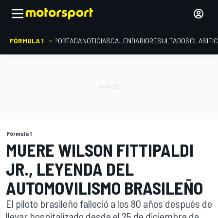
FÓRMULA 1
PORTADA
NOTICIAS
CALENDARIO
RESULTADOS
CLASIFI
Fórmula 1
MUERE WILSON FITTIPALDI
JR., LEYENDA DEL
AUTOMOVILISMO BRASILEÑO
El piloto brasileño falleció a los 80 años después de
llevar hospitalizado desde el 25 de diciembre de