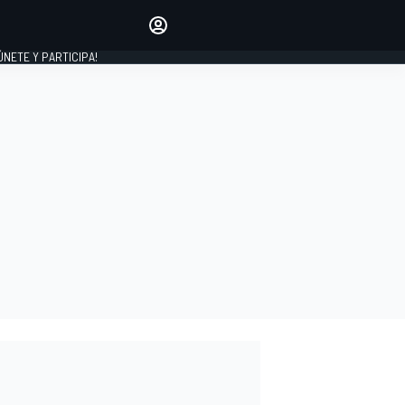
Haz que tu voz se escuche
comentando los artículos
 ÚNETE Y PARTICIPA!
INICIAR SESIÓN
EDICIÓN
ESPAÑA