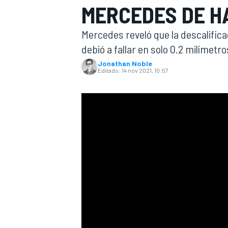
MERCEDES DE H
INDYCAR
WRC
Mercedes reveló que la descalificac
debió a fallar en solo 0.2 milímetr
Jonathan Noble
Editado:
14 nov 2021, 10:57
WEC
FÓRMULA E