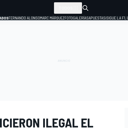
TODOS
ADOS
FERNANDO ALONSO
MARC MÁRQUEZ
FOTOGALERÍAS
APUESTAS
¡SIGUE LA F1,
P
HICIERON ILEGAL EL