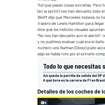
"Así que pasan cosas extrañas. Pero ha
(en la sprint) nos han devuelto todo e
Wolff dijo que Mercedes todavía no ha
trasero de
Lewis Hamilton
para llegar
dice que los indicios visuales apuntan 
"No nos han devuelto aún el alerón", re
y no pudimos evaluar cuál era el daño
número uno Nathan (Divey) pudo accede
algo se había roto por el extraño com
MÁS CATEGORÍAS
Todo lo que necesitas 
Así queda la parrilla de salida del GP d
A qué hora es la carrera de F1 en Brasi
Detalles de los coches de l
9