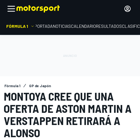
FÓRMULA 1
PORTADA
NOTICIAS
CALENDARIO
RESULTADOS
CLASIFI
Fórmula 1
GP de Japón
MONTOYA CREE QUE UNA
OFERTA DE ASTON MARTIN A
VERSTAPPEN RETIRARÁ A
ALONSO