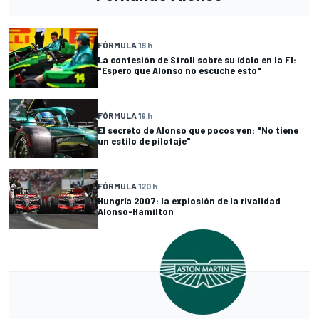
FÓRMULA 1
8 h
La confesión de Stroll sobre su ídolo en la F1:
"Espero que Alonso no escuche esto"
FÓRMULA 1
9 h
El secreto de Alonso que pocos ven: "No tiene
un estilo de pilotaje"
FÓRMULA 1
20 h
Hungría 2007: la explosión de la rivalidad
Alonso-Hamilton