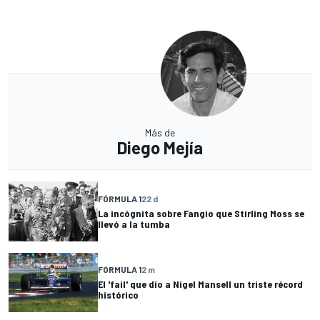
Más de
Diego Mejía
FÓRMULA 1
22 d
La incógnita sobre Fangio que Stirling Moss se
llevó a la tumba
FÓRMULA 1
2 m
El 'fail' que dio a Nigel Mansell un triste récord
histórico