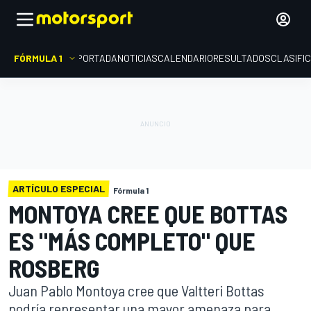
FÓRMULA 1
PORTADA
NOTICIAS
CALENDARIO
RESULTADOS
CLASIFI
ARTÍCULO ESPECIAL
Fórmula 1
MONTOYA CREE QUE BOTTAS
ES "MÁS COMPLETO" QUE
ROSBERG
Juan Pablo Montoya cree que Valtteri Bottas
podría representar una mayor amenaza para