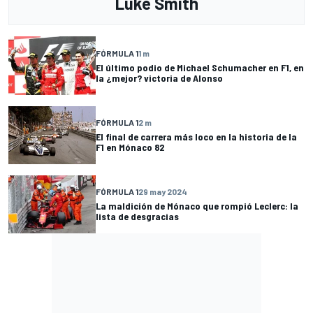
Luke Smith
FÓRMULA 1
1 m
El último podio de Michael Schumacher en F1, en
la ¿mejor? victoria de Alonso
FÓRMULA 1
2 m
El final de carrera más loco en la historia de la
F1 en Mónaco 82
FÓRMULA 1
29 may 2024
La maldición de Mónaco que rompió Leclerc: la
lista de desgracias