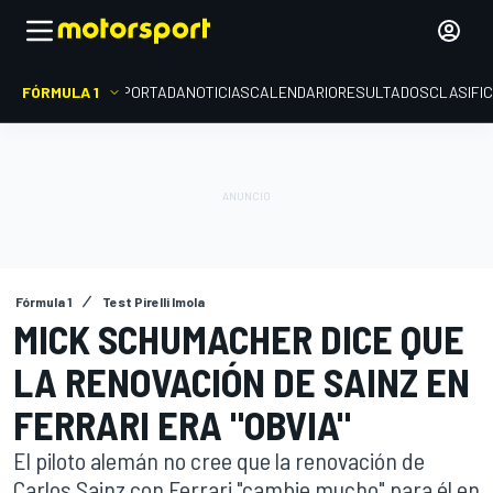
FÓRMULA 1
PORTADA
NOTICIAS
CALENDARIO
RESULTADOS
CLASIFI
Fórmula 1
Test Pirelli Imola
MICK SCHUMACHER DICE QUE
LA RENOVACIÓN DE SAINZ EN
FERRARI ERA "OBVIA"
El piloto alemán no cree que la renovación de
Carlos Sainz con Ferrari "cambie mucho" para él en