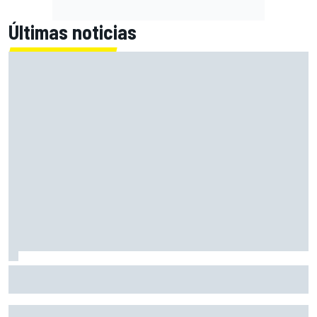
Últimas noticias
En marcha el sorteo de Ducati y Marc Márquez