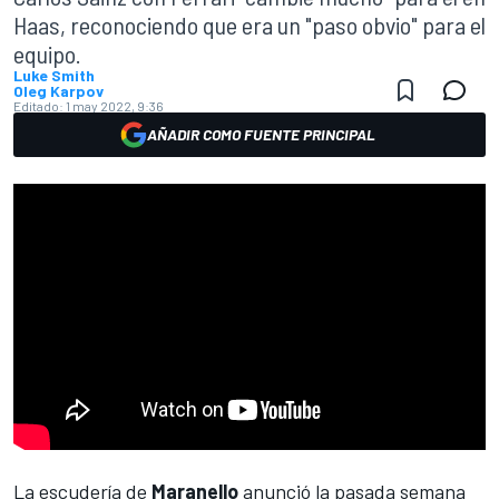
Haas, reconociendo que era un "paso obvio" para el
equipo.
Luke Smith
Oleg Karpov
Editado:
1 may 2022, 9:36
AÑADIR COMO FUENTE PRINCIPAL
La escudería de
Maranello
anunció la pasada semana