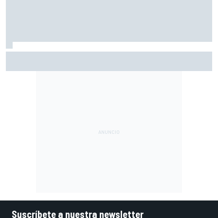
Pérez se pone nota tras su regreso a la F1: "Estoy cerca
del 10"
Suscríbete a nuestra newsletter