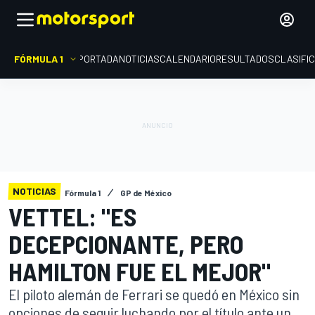
FÓRMULA 1
PORTADA
NOTICIAS
CALENDARIO
RESULTADOS
CLASIFI
NOTICIAS
Fórmula 1
GP de México
VETTEL: "ES
DECEPCIONANTE, PERO
HAMILTON FUE EL MEJOR"
El piloto alemán de Ferrari se quedó en México sin
opciones de seguir luchando por el título ante un