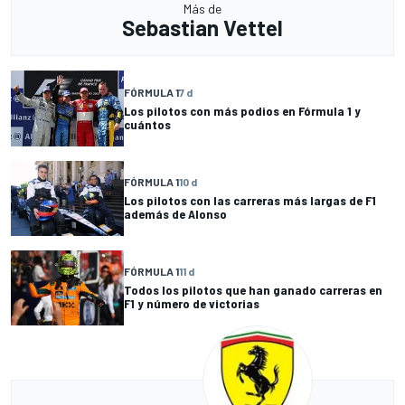
Más de
Sebastian Vettel
FÓRMULA 1
7 d
Los pilotos con más podios en Fórmula 1 y
cuántos
FÓRMULA 1
10 d
Los pilotos con las carreras más largas de F1
además de Alonso
FÓRMULA 1
11 d
Todos los pilotos que han ganado carreras en
F1 y número de victorias