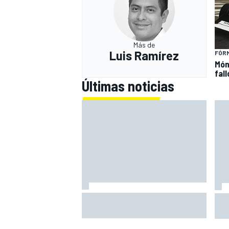
Más de
Luis Ramírez
FÓRM
Món
fal
Últimas noticias
Martin: "La victoria será difícil,
Mot
pero pensar en el podio creo que
car
es realista"
Liv