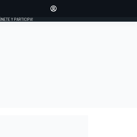
Haz que tu voz se escuche
comentando los artículos
 ÚNETE Y PARTICIPA!
INICIAR SESIÓN
EDICIÓN
ESPAÑA