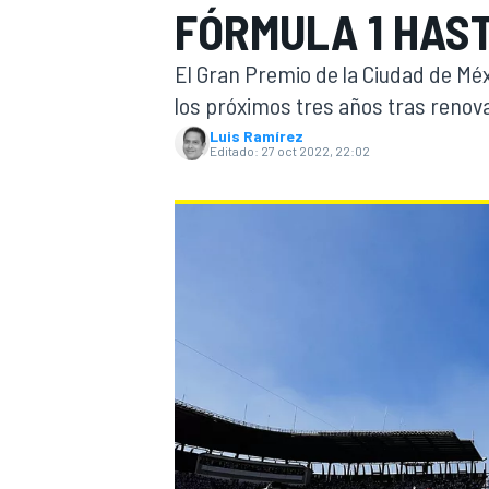
FÓRMULA 1 HAS
INDYCAR
WRC
El Gran Premio de la Ciudad de Méx
los próximos tres años tras renov
Luis Ramírez
Editado:
27 oct 2022, 22:02
WEC
FÓRMULA E