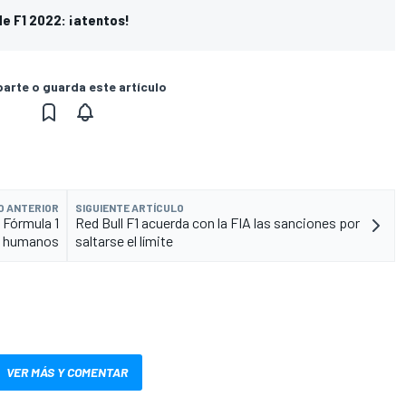
de F1 2022: ¡atentos!
rte o guarda este artículo
O ANTERIOR
SIGUIENTE ARTÍCULO
 Fórmula 1
Red Bull F1 acuerda con la FIA las sanciones por
s humanos
saltarse el límite
VER MÁS Y COMENTAR