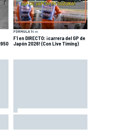
FÓRMULA 1
4 m
F1 en DIRECTO: ¡carrera del GP de
1950
Japón 2026! (Con Live Timing)
P en
Jorge Martín da un puñetazo en
s
Silverstone para llevarse su
segunda 'pole' de la temporada