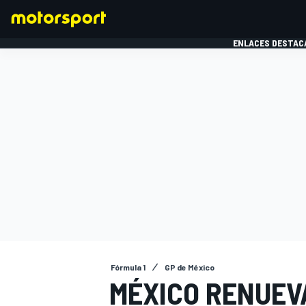
ENLACES DESTAC
FÓRMULA 1
MOTOG
Fórmula 1
GP de México
MÉXICO RENUEV