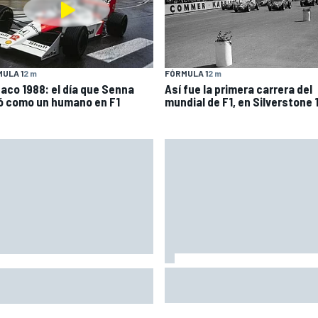
ULA 1
2 m
FÓRMULA 1
2 m
aco 1988: el día que Senna
Así fue la primera carrera del
ló como un humano en F1
mundial de F1, en Silverstone 
La parrilla de salida de MotoG
oGP en DIRECTO: sigue la
Silverstone: filas y posicione
rera sprint en Silverstone con
e Timing