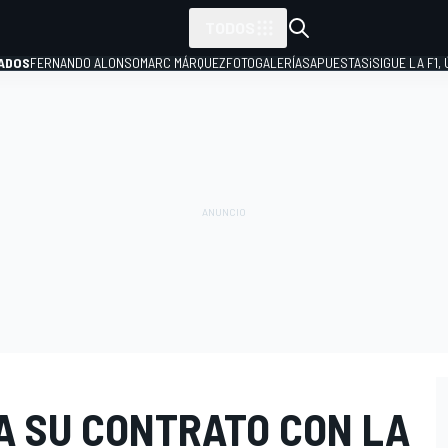
TODOS
ADOS
FERNANDO ALONSO
MARC MÁRQUEZ
FOTOGALERÍAS
APUESTAS
¡SIGUE LA F1,
P
A SU CONTRATO CON LA