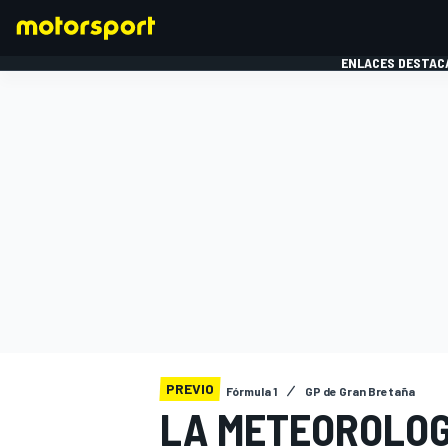
ENLACES DESTAC
FÓRMULA 1
MOTOG
PREVIO
Fórmula 1
GP de Gran Bretaña
LA METEOROLOG