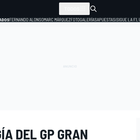
TODOS
ADOS
FERNANDO ALONSO
MARC MÁRQUEZ
FOTOGALERÍAS
APUESTAS
¡SIGUE LA F1,
P
ÍA DEL GP GRAN