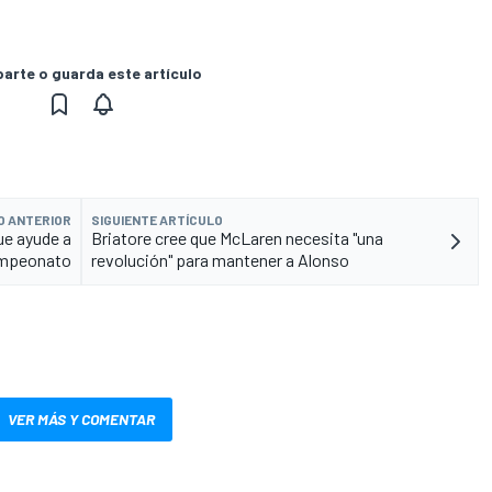
rte o guarda este artículo
O ANTERIOR
SIGUIENTE ARTÍCULO
ue ayude a
Briatore cree que McLaren necesita "una
campeonato
revolución" para mantener a Alonso
VER MÁS Y COMENTAR