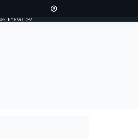
Haz que tu voz se escuche
comentando los artículos
 ÚNETE Y PARTICIPA!
INICIAR SESIÓN
EDICIÓN
ESPAÑA