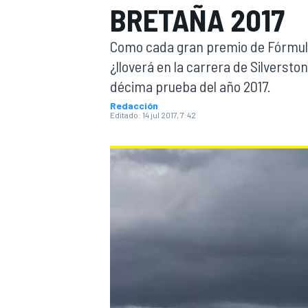
BRETAÑA 2017
INDYCAR
WRC
Como cada gran premio de Fórmula 
¿lloverá en la carrera de Silverst
décima prueba del año 2017.
Redacción
Editado:
14 jul 2017, 7:42
WEC
FÓRMULA E