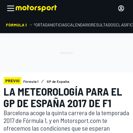
FÓRMULA 1
PORTADA
NOTICIAS
CALENDARIO
RESULTADOS
CLASIFI
PREVIO
Fórmula 1
GP de España
LA METEOROLOGÍA PARA EL
GP DE ESPAÑA 2017 DE F1
Barcelona acoge la quinta carrera de la temporada
2017 de Fórmula 1, y en Motorsport.com te
ofrecemos las condiciones que se esperan