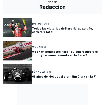
Más de
Redacción
MOTOGP
25 d
Todas las victorias de Marc Márquez (año,
carrera y foto)
WSBK
25 d
WSBK en Donington Park - Bulega recupera el
trono y Lecuona remonta en la Race 2
FÓRMULA 1
2 m
66 años del debut del gran Jim Clark en la F1