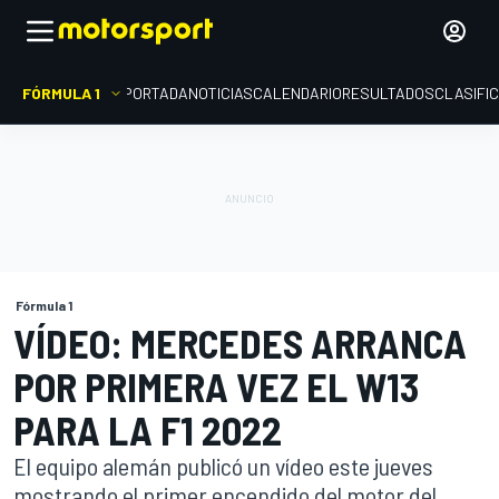
FÓRMULA 1
PORTADA
NOTICIAS
CALENDARIO
RESULTADOS
CLASIFI
Fórmula 1
VÍDEO: MERCEDES ARRANCA
POR PRIMERA VEZ EL W13
PARA LA F1 2022
El equipo alemán publicó un vídeo este jueves
mostrando el primer encendido del motor del