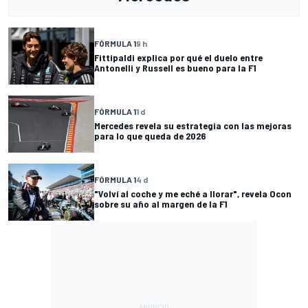
FÓRMULA 1
9 h
Fittipaldi explica por qué el duelo entre
Antonelli y Russell es bueno para la F1
FÓRMULA 1
1 d
Mercedes revela su estrategia con las mejoras
para lo que queda de 2026
FÓRMULA 1
4 d
"Volví al coche y me eché a llorar", revela Ocon
sobre su año al margen de la F1