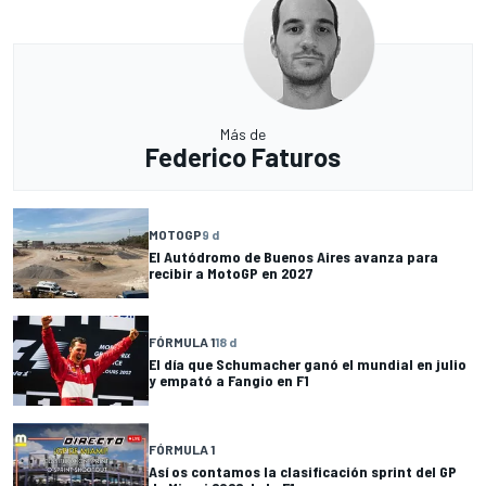
Más de
Federico Faturos
MOTOGP
9 d
El Autódromo de Buenos Aires avanza para
recibir a MotoGP en 2027
FÓRMULA 1
18 d
El día que Schumacher ganó el mundial en julio
y empató a Fangio en F1
FÓRMULA 1
Así os contamos la clasificación sprint del GP