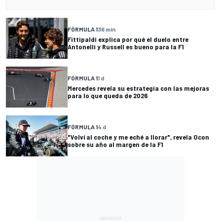
FÓRMULA 1
36 min
Fittipaldi explica por qué el duelo entre
Antonelli y Russell es bueno para la F1
FÓRMULA 1
1 d
Mercedes revela su estrategia con las mejoras
para lo que queda de 2026
FÓRMULA 1
4 d
"Volví al coche y me eché a llorar", revela Ocon
sobre su año al margen de la F1