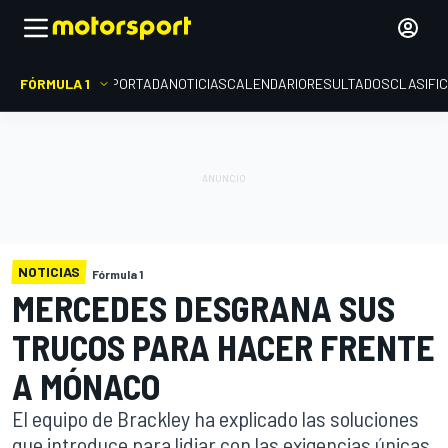
FÓRMULA 1
PORTADA
NOTICIAS
CALENDARIO
RESULTADOS
CLASIFI
NOTICIAS
Fórmula 1
MERCEDES DESGRANA SUS
TRUCOS PARA HACER FRENTE
A MÓNACO
El equipo de Brackley ha explicado las soluciones
que introduce para lidiar con las exigencias únicas