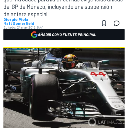
del GP de Mónaco, incluyendo una suspensión
delantera especial
Giorgio Piola
Matt Somerfield
Editado:
24 may 2018, 8:44
AÑADIR COMO FUENTE PRINCIPAL