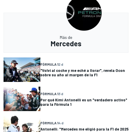
Más de
Mercedes
FÓRMULA 1
2 d
"Volví al coche y me eché a llorar", revela Ocon
sobre su año al margen de la F1
FÓRMULA 1
3 d
Por qué Kimi Antonelli es un "verdadero activo"
para la Fórmula 1
FÓRMULA 1
4 d
Antonelli: "Mercedes me eligió para la F1 de 2025