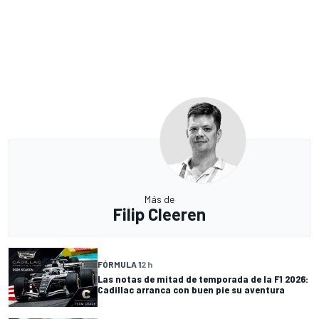
Más de
Filip Cleeren
FÓRMULA 1
2 h
Las notas de mitad de temporada de la F1 2026:
Cadillac arranca con buen pie su aventura