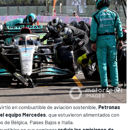
virtió en combustible de aviación sostenible,
Petronas
del equipo Mercedes
, que estuvieron alimentados con
 de Bélgica, Países Bajos e Italia.
mbustibles en sus camiones
redujo las emisiones de