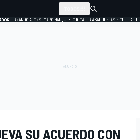
TODOS
ADOS
FERNANDO ALONSO
MARC MÁRQUEZ
FOTOGALERÍAS
APUESTAS
¡SIGUE LA F1,
P
EVA SU ACUERDO CON