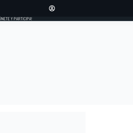
Haz que tu voz se escuche
comentando los artículos
 ÚNETE Y PARTICIPA!
INICIAR SESIÓN
EDICIÓN
ESPAÑA