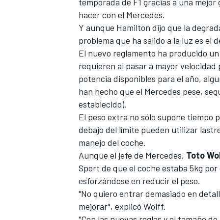
temporada de F1 gracias a una mejor 
hacer con el Mercedes.
Y aunque Hamilton dijo que la degrada
problema que ha salido a la luz es el d
El
nuevo reglamento
ha producido un
requieren al pasar a mayor velocidad
potencia disponibles para el año, alg
han hecho que el Mercedes pese, según
establecido).
El peso extra no sólo supone tiempo p
debajo del límite pueden utilizar last
manejo del coche.
Aunque el jefe de Mercedes,
Toto Wo
Sport
de que el coche estaba 5kg por 
esforzándose en reducir el peso.
"No quiero entrar demasiado en detal
mejorar", explicó Wolff.
"Con las nuevas reglas y el tamaño de 