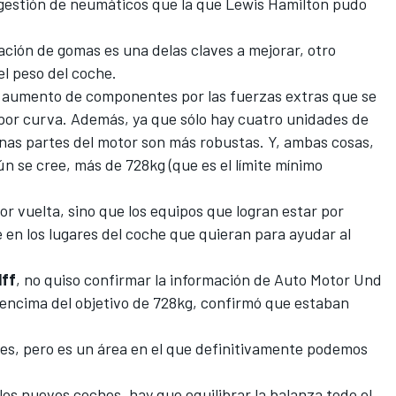
gestión de neumáticos que la que
Lewis Hamilton
pudo
ción de gomas es una delas claves a mejorar, otro
el peso del coche.
 aumento de componentes por las fuerzas extras que se
 por curva. Además, ya que sólo hay cuatro unidades de
unas partes del motor son más robustas. Y, ambas cosas,
 se cree, más de 728kg (que es el límite mínimo
or vuelta, sino que los equipos que logran estar por
re en los lugares del coche que quieran para ayudar al
lff
, no quiso confirmar la información de
Auto Motor Und
encima del objetivo de 728kg, confirmó que estaban
les, pero es un área en el que definitivamente podemos
los nuevos coches, hay que equilibrar la balanza todo el