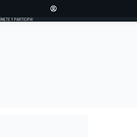
Haz que tu voz se escuche
comentando los artículos
 ÚNETE Y PARTICIPA!
INICIAR SESIÓN
EDICIÓN
ESPAÑA