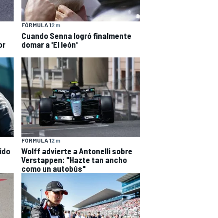
FÓRMULA 1
2 m
Cuando Senna logró finalmente
or
domar a 'El león'
FÓRMULA 1
2 m
rido
Wolff advierte a Antonelli sobre
Verstappen: "Hazte tan ancho
como un autobús"