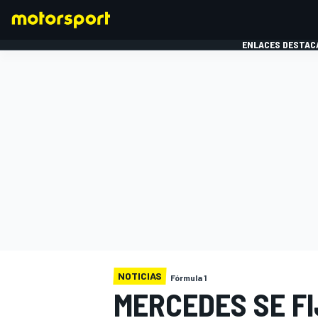
ENLACES DESTAC
FÓRMULA 1
MOTOG
NOTICIAS
Fórmula 1
MERCEDES SE F