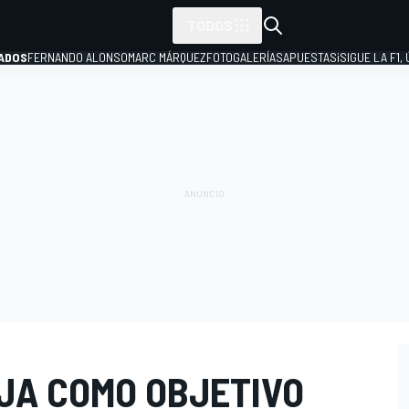
TODOS
ADOS
FERNANDO ALONSO
MARC MÁRQUEZ
FOTOGALERÍAS
APUESTAS
¡SIGUE LA F1,
P
IJA COMO OBJETIVO