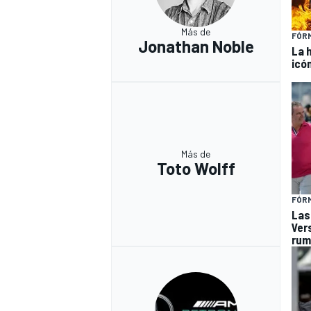
Más de
FÓRM
Jonathan Noble
La 
icó
Más de
Toto Wolff
FÓRM
Las
Ver
rum