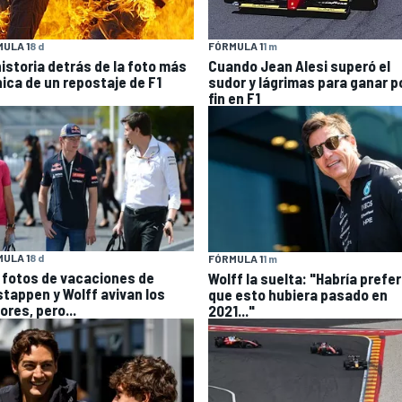
ULA 1
8 d
FÓRMULA 1
1 m
historia detrás de la foto más
Cuando Jean Alesi superó el
nica de un repostaje de F1
sudor y lágrimas para ganar p
fin en F1
ULA 1
8 d
FÓRMULA 1
1 m
 fotos de vacaciones de
Wolff la suelta: "Habría prefe
stappen y Wolff avivan los
que esto hubiera pasado en
ores, pero...
2021..."