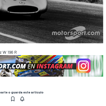
z W 196 R
rte o guarda este artículo