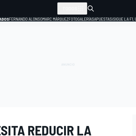
TODOS
ADOS
FERNANDO ALONSO
MARC MÁRQUEZ
FOTOGALERÍAS
APUESTAS
¡SIGUE LA F1,
P
SITA REDUCIR LA