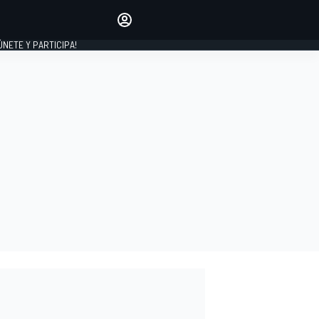
Haz que tu voz se escuche
comentando los artículos
 ÚNETE Y PARTICIPA!
INICIAR SESIÓN
EDICIÓN
ESPAÑA