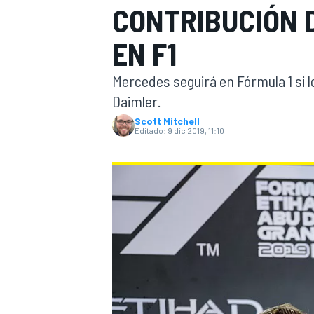
CONTRIBUCIÓN 
INDYCAR
WRC
EN F1
Mercedes seguirá en Fórmula 1 si l
Daimler.
Scott Mitchell
Editado:
9 dic 2019, 11:10
WEC
FÓRMULA E