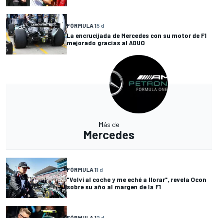
FÓRMULA 1
5 d
La encrucijada de Mercedes con su motor de F1
mejorado gracias al ADUO
Más de
Mercedes
FÓRMULA 1
1 d
"Volví al coche y me eché a llorar", revela Ocon
sobre su año al margen de la F1
FÓRMULA 1
2 d