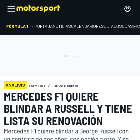
FÓRMULA 1
PORTADA
NOTICIAS
CALENDARIO
RESULTADOS
CLASIFI
ANÁLISIS
Fórmula 1
GP de Bahrein
MERCEDES F1 QUIERE
BLINDAR A RUSSELL Y TIENE
LISTA SU RENOVACIÓN
Mercedes F1 quiere blindar a George Russell con
un contrato de dos años, con opción a otro. Y se