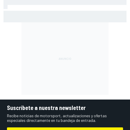
Por qué los progresos "no satisfacen" a Red Bull hasta
darle a Verstappen un coche ganador
Suscríbete a nuestra newsletter
Recibe noticias de motorsport, actualizaciones y ofertas
especiales directamente en tu bandeja de entrada.