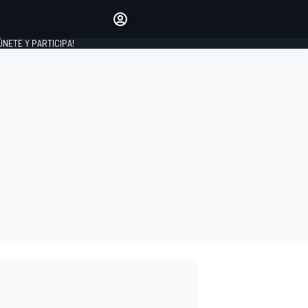
Haz que tu voz se escuche
comentando los artículos
 ÚNETE Y PARTICIPA!
INICIAR SESIÓN
EDICIÓN
ESPAÑA