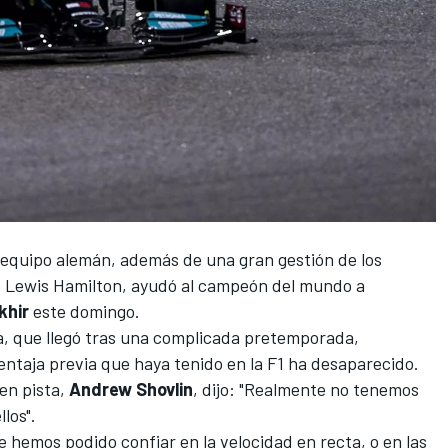
l equipo alemán, además de una gran gestión de los
e
Lewis Hamilton
, ayudó al campeón del mundo a
khir
este domingo.
ria, que llegó tras una complicada pretemporada,
ntaja previa que haya tenido en la
F1
ha desaparecido.
en pista,
Andrew Shovlin
, dijo: "Realmente no tenemos
los".
hemos podido confiar en la velocidad en recta, o en las