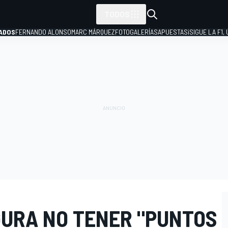
TODOS
ADOS
FERNANDO ALONSO
MARC MÁRQUEZ
FOTOGALERÍAS
APUESTAS
¡SIGUE LA F1,
P
URA NO TENER "PUNTOS