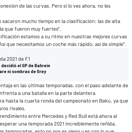
onexión de las curvas. Pero si lo ves ahora, no les
 sacaron mucho tiempo en la clasificación: las de alta
 la que fueron muy fuertes".
asificación estamos a su ritmo en nuestras mejores curvas
 Así que necesitamos un coche más rápido, así de simple".
da 2021 de F1
 decidió el GP de Bahrein
are ni sombras de Grey
taja en las últimas temporadas, con el paso adelante de
nfrenta a una batalla en la parte delantera.
ra hasta la cuarta ronda del campeonato en
Bakú
, ya que
ros rivales.
e rendimiento entre Mercedes y Red Bull está ahora al
 esperar una temporada 2021 increíblemente reñida.
mas temporadas, esto no nos es ajeno y es con lo que