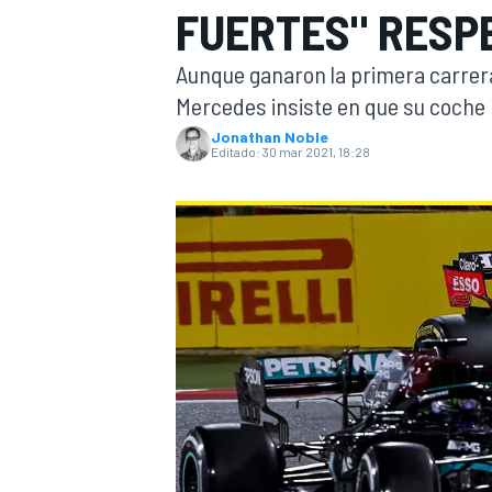
FUERTES" RESP
INDYCAR
WRC
Aunque ganaron la primera carrera 
Mercedes insiste en que su coche n
Jonathan Noble
Editado:
30 mar 2021, 18:28
WEC
FÓRMULA E