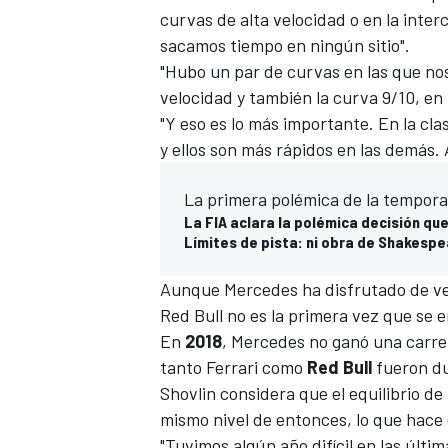
curvas de alta velocidad o en la interc
sacamos tiempo en ningún sitio".
"Hubo un par de curvas en las que nos
velocidad y también la curva 9/10, en
"Y eso es lo más importante. En la cl
y ellos son más rápidos en las demás.
La primera polémica de la tempora
La FIA aclara la polémica decisión que
Límites de pista: ni obra de Shakespe
Aunque Mercedes ha disfrutado de ven
Red Bull
no es la primera vez que se e
En
2018
, Mercedes no ganó una carre
tanto
Ferrari
como
Red Bull
fueron du
Shovlin considera que el equilibrio d
mismo nivel de entonces, lo que hace
"Tuvimos algún año difícil en las últi