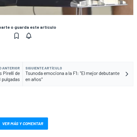
rte o guarda este artículo
O ANTERIOR
SIGUIENTE ARTÍCULO
 Pirelli de
Tsunoda emociona a la F1: "El mejor debutante
8 pulgadas
en años"
VER MÁS Y COMENTAR