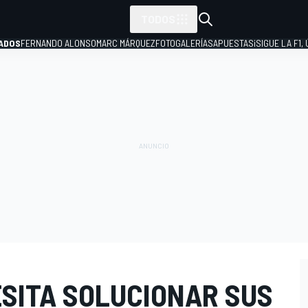
TODOS
ADOS
FERNANDO ALONSO
MARC MÁRQUEZ
FOTOGALERÍAS
APUESTAS
¡SIGUE LA F1,
P
SITA SOLUCIONAR SUS