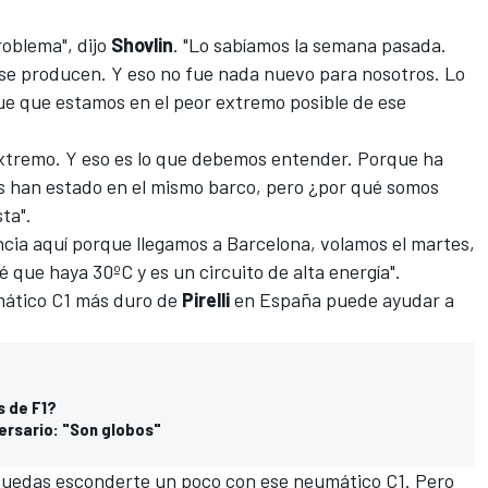
roblema", dijo
Shovlin
. "Lo sabíamos la semana pasada.
se producen. Y eso no fue nada nuevo para nosotros. Lo
e que estamos en el peor extremo posible de ese
 extremo. Y eso es lo que debemos entender. Porque ha
os han estado en el mismo barco, pero ¿por qué somos
ta".
cia aquí porque llegamos a Barcelona, ​​volamos el martes,
é que haya 30ºC y es un circuito de alta energía".
umático C1 más duro de
Pirelli
en España puede ayudar a
s de F1?
iversario: "Son globos"
 puedas esconderte un poco con ese neumático C1. Pero