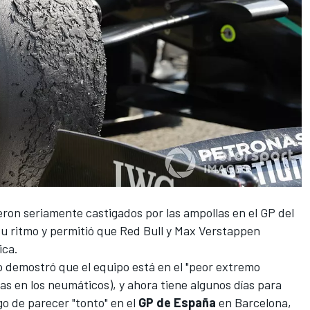
eron seriamente castigados por las ampollas en el
GP del
su ritmo y permitió que
Red Bull y Max Verstappen
ica
.
go demostró que el equipo está en el "peor extremo
as en los neumáticos), y ahora tiene algunos días para
go de parecer "tonto" en el
GP de España
en Barcelona, ​​