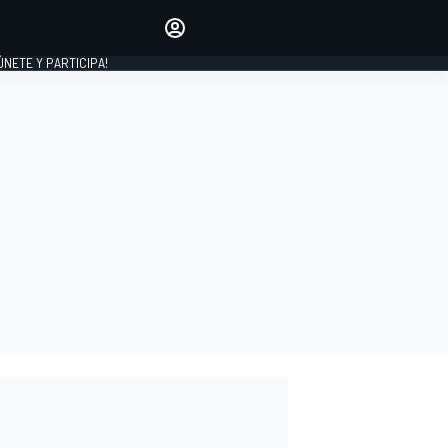
Haz que tu voz se escuche
comentando los artículos
 ÚNETE Y PARTICIPA!
INICIAR SESIÓN
EDICIÓN
ESPAÑA