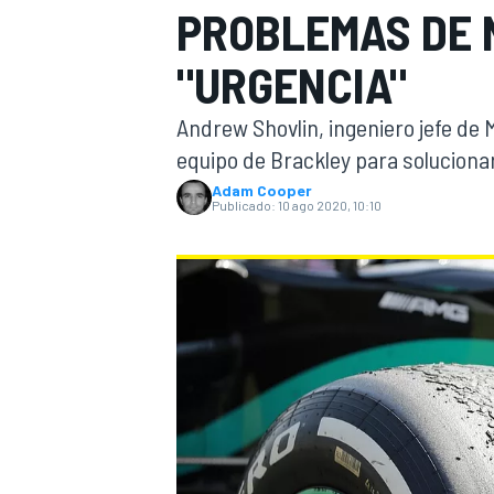
PROBLEMAS DE 
INDYCAR
WRC
"URGENCIA"
Andrew Shovlin, ingeniero jefe de 
equipo de Brackley para solucionar
Adam Cooper
Publicado:
10 ago 2020, 10:10
WEC
FÓRMULA E