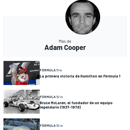
Más de
Adam Cooper
FÓRMULA 1
1 m
La primera victoria de Hamilton en Fórmula 1
FÓRMULA 1
2 m
Bruce McLaren, el fundador de un equipo
legendario (1937-1970)
FÓRMULA 1
2 m