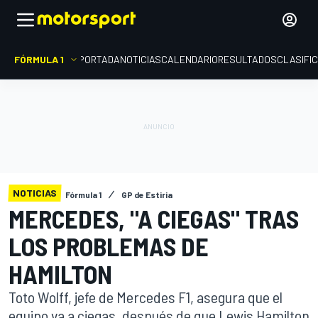
FÓRMULA 1
PORTADA
NOTICIAS
CALENDARIO
RESULTADOS
CLASIFI
NOTICIAS
Fórmula 1
GP de Estiria
MERCEDES, "A CIEGAS" TRAS
LOS PROBLEMAS DE
HAMILTON
Toto Wolff, jefe de Mercedes F1, asegura que el
equipo va a ciegas, después de que Lewis Hamilton