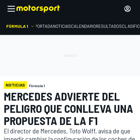
FÓRMULA 1
PORTADA
NOTICIAS
CALENDARIO
RESULTADOS
CLASIFI
NOTICIAS
Fórmula 1
MERCEDES ADVIERTE DEL
PELIGRO QUE CONLLEVA UNA
PROPUESTA DE LA F1
El director de Mercedes, Toto Wolff, avisa de que
impedir cambiar la configuración de los coches de