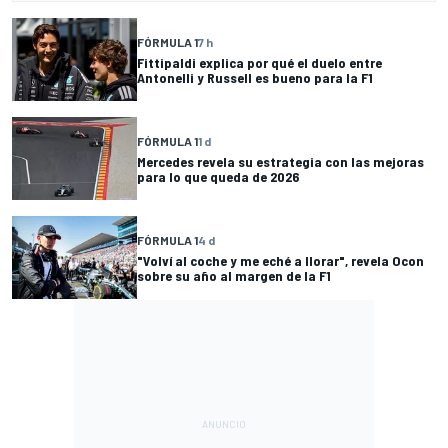
FÓRMULA 1
7 h
Fittipaldi explica por qué el duelo entre
Antonelli y Russell es bueno para la F1
FÓRMULA 1
1 d
Mercedes revela su estrategia con las mejoras
para lo que queda de 2026
FÓRMULA 1
4 d
"Volví al coche y me eché a llorar", revela Ocon
sobre su año al margen de la F1