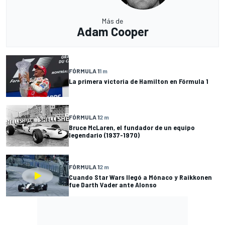
Más de
Adam Cooper
FÓRMULA 1
1 m
La primera victoria de Hamilton en Fórmula 1
FÓRMULA 1
2 m
Bruce McLaren, el fundador de un equipo
legendario (1937-1970)
FÓRMULA 1
2 m
Cuando Star Wars llegó a Mónaco y Raikkonen
fue Darth Vader ante Alonso