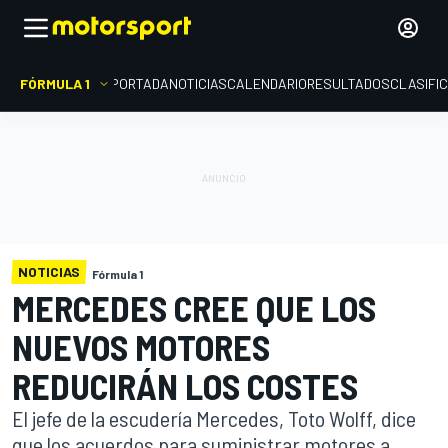
FÓRMULA 1
PORTADA
NOTICIAS
CALENDARIO
RESULTADOS
CLASIFI
NOTICIAS
Fórmula 1
MERCEDES CREE QUE LOS
NUEVOS MOTORES
REDUCIRÁN LOS COSTES
El jefe de la escudería Mercedes, Toto Wolff, dice
que los acuerdos para suministrar motores a