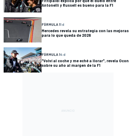
Fittipaldi explica por qué el duelo entre
Antonelli y Russell es bueno para la F1
FÓRMULA 1
1 d
Mercedes revela su estrategia con las mejoras
para lo que queda de 2026
FÓRMULA 1
4 d
"Volví al coche y me eché a llorar", revela Ocon
sobre su año al margen de la F1