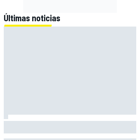
Últimas noticias
El Lamborghini Murciélago definitivo existe: es un SV con
cambio manual