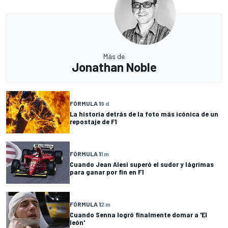
Más de
Jonathan Noble
FÓRMULA 1
9 d
La historia detrás de la foto más icónica de un
repostaje de F1
FÓRMULA 1
1 m
Cuando Jean Alesi superó el sudor y lágrimas
para ganar por fin en F1
FÓRMULA 1
2 m
Cuando Senna logró finalmente domar a 'El
león'