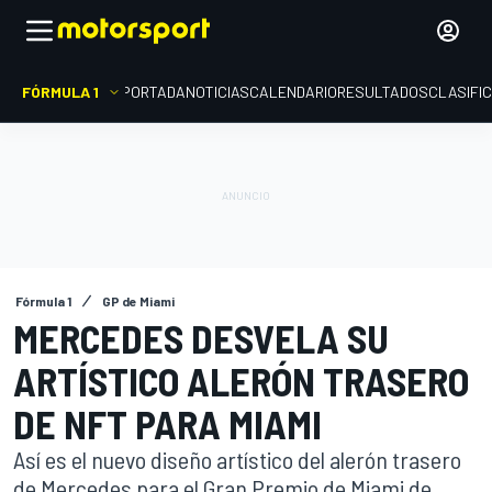
FÓRMULA 1
PORTADA
NOTICIAS
CALENDARIO
RESULTADOS
CLASIFI
Fórmula 1
GP de Miami
MERCEDES DESVELA SU
ARTÍSTICO ALERÓN TRASERO
DE NFT PARA MIAMI
Así es el nuevo diseño artístico del alerón trasero
de Mercedes para el Gran Premio de Miami de