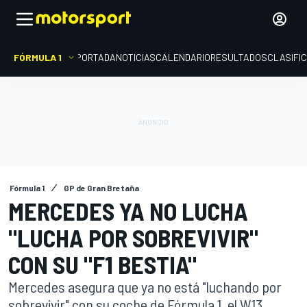
FÓRMULA 1
PORTADA
NOTICIAS
CALENDARIO
RESULTADOS
CLASIFI
Fórmula 1
GP de Gran Bretaña
MERCEDES YA NO LUCHA
"LUCHA POR SOBREVIVIR"
CON SU "F1 BESTIA"
Mercedes asegura que ya no está "luchando por
sobrevivir" con su coche de Fórmula 1, el W13,