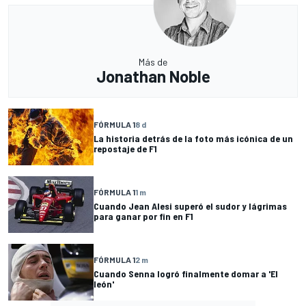
Más de
Jonathan Noble
FÓRMULA 1
8 d
La historia detrás de la foto más icónica de un
repostaje de F1
FÓRMULA 1
1 m
Cuando Jean Alesi superó el sudor y lágrimas
para ganar por fin en F1
FÓRMULA 1
2 m
Cuando Senna logró finalmente domar a 'El
león'