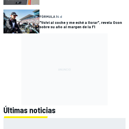
FÓRMULA 1
4 d
"Volví al coche y me eché a llorar", revela Ocon
sobre su año al margen de la F1
Últimas noticias