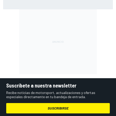
Moto2 en Silverstone – Izan Guevara se lleva una pole
incontestable; González, 4º
Suscríbete a nuestra newsletter
Recibe noticias de motorsport, actualizaciones y ofertas
especiales directamente en tu bandeja de entrada.
SUSCRIBIRSE