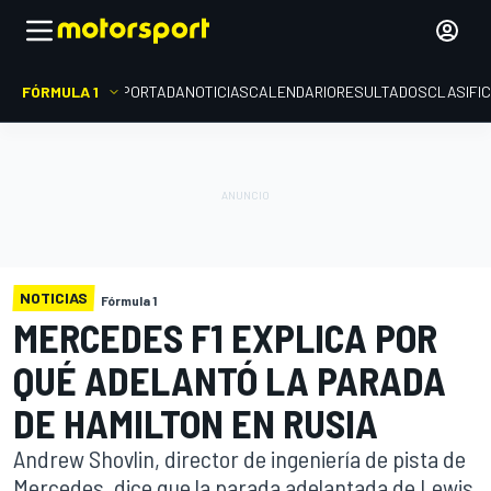
FÓRMULA 1
PORTADA
NOTICIAS
CALENDARIO
RESULTADOS
CLASIFI
NOTICIAS
Fórmula 1
MERCEDES F1 EXPLICA POR
QUÉ ADELANTÓ LA PARADA
DE HAMILTON EN RUSIA
Andrew Shovlin, director de ingeniería de pista de
Mercedes, dice que la parada adelantada de Lewis