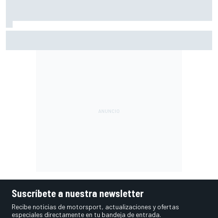
Moto2 en Silverstone – Resumen y resultados – Guevara
líder, con cinco españoles en el top 6
Suscríbete a nuestra newsletter
Recibe noticias de motorsport, actualizaciones y ofertas
especiales directamente en tu bandeja de entrada.