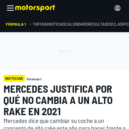
FÓRMULA 1
PORTADA
NOTICIAS
CALENDARIO
RESULTADOS
CLASIFI
NOTICIAS
Fórmula 1
MERCEDES JUSTIFICA POR
QUÉ NO CAMBIA A UN ALTO
RAKE EN 2021
Mercedes dice que cambiar su coche a un
concepto de alto rake este año para hacer frente a