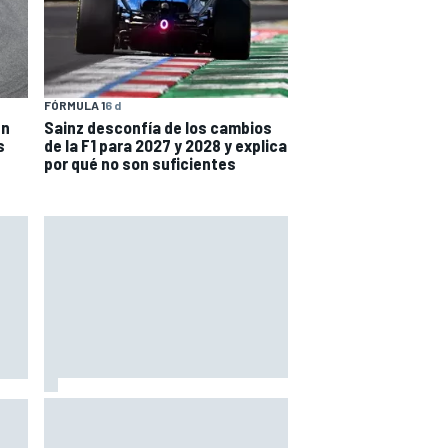
FÓRMULA 1
6 d
en
Sainz desconfía de los cambios
s
de la F1 para 2027 y 2028 y explica
por qué no son suficientes
Ogura: "No estaba seguro de
a he
poder acabar la carrera por la
degradación"