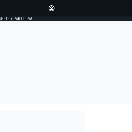
Haz que tu voz se escuche
comentando los artículos
 ÚNETE Y PARTICIPA!
INICIAR SESIÓN
EDICIÓN
ESPAÑA