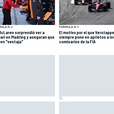
ULA 1
5 d
FÓRMULA 1
6 d
McLaren sorprendió ver a
El motivo por el que Verstapp
rari en Madring y aseguran que
siempre pone en aprietos a lo
nen "ventaja"
comisarios de la FIA
sta: "El neumático medio
Márquez: "En la tercera vuelt
sero nos ayudará mañana
intentado un arreón y he visto
que perjudicará al resto"
que ya no tenía neumático"