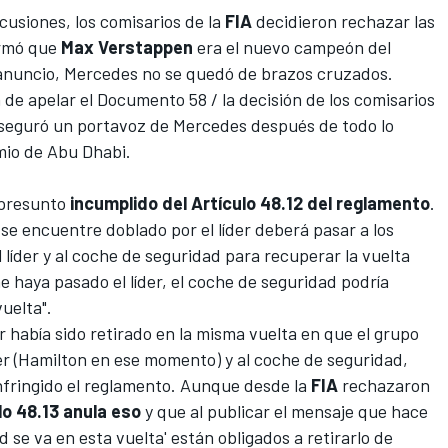
usiones, los comisarios de la
FIA
decidieron rechazar las
irmó que
Max Verstappen
era el nuevo campeón del
anuncio,
Mercedes
no se quedó de brazos cruzados.
e apelar el Documento 58 / la decisión de los comisarios
 aseguró un portavoz de Mercedes después de todo lo
io de Abu Dhabi.
 presunto
incumplido del Artículo 48.12 del reglamento
.
se encuentre doblado por el líder deberá pasar a los
 líder y al coche de seguridad para recuperar la vuelta
e haya pasado el líder, el coche de seguridad podría
vuelta".
 había sido retirado en la misma vuelta en que el grupo
der (Hamilton en ese momento) y al coche de seguridad,
nfringido el reglamento. Aunque desde la
FIA
rechazaron
ulo 48.13 anula eso
y que al publicar el mensaje que hace
d se va en esta vuelta' están obligados a retirarlo de