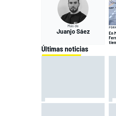
Más de
FÓRM
Juanjo Sáez
En 
Fer
tie
Últimas noticias
Alex Márquez: "Ganar a las Aprilia
Aco
será imposible. Sin la caída de
tra
Raúl, habrían terminado top 4"
por