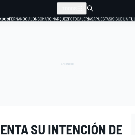
TODOS
ADOS
FERNANDO ALONSO
MARC MÁRQUEZ
FOTOGALERÍAS
APUESTAS
¡SIGUE LA F1,
P
ENTA SU INTENCIÓN DE