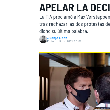
APELAR LA DECI
INDYCAR
WRC
La FIA proclamó a Max Verstappe
tras rechazar las dos protestas d
dicho su última palabra.
Juanjo Sáez
Editado:
12 dic 2021, 20:07
WEC
FÓRMULA E