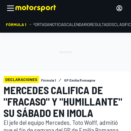
FÓRMULA 1
PORTADA
NOTICIAS
CALENDARIO
RESULTADOS
CLASIFI
DECLARACIONES
Fórmula 1
GP Emilia Romagna
MERCEDES CALIFICA DE
"FRACASO" Y "HUMILLANTE"
SU SÁBADO EN IMOLA
El jefe del equipo Mercedes, Toto Wolff, admitió
que el fin de semana del GP de Emilia Romagna