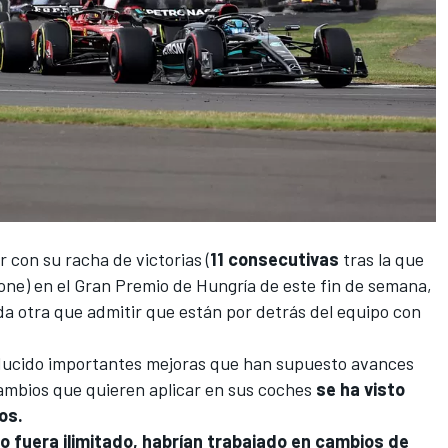
 con su racha de victorias
(
11 consecutivas
tras la que
one) en el
Gran Premio de Hungría de este fin de semana
,
da otra que admitir que están por detrás del equipo con
ducido importantes mejoras que han supuesto avances
ambios que quieren aplicar en sus coches
se ha visto
os.
to fuera ilimitado, habrían trabajado en cambios de