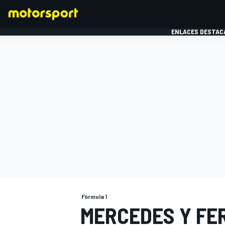
ENLACES DESTAC
FÓRMULA 1
MOTOG
Fórmula 1
MERCEDES Y FE