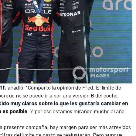
ff
, añadió: "Comparto la opinión de Fred. El límite de
porque no se puede ir a por una versión B del coche.
sido muy claros sobre lo que les gustaría cambiar en
 es posible
. Y por eso estamos mirando mucho al año
la presente campaña, hay margen para ser más atrevidos
cifras del límite de gasto se reajustarán. Pero aunque