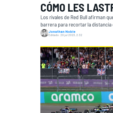
CÓMO LES LASTR
INDYCAR
WRC
Los rivales de Red Bull afirman que 
barrera para recortar la distancia 
Jonathan Noble
Editado:
20 jul 2023, 2:32
WEC
FÓRMULA E