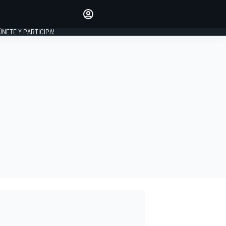
Haz que tu voz se escuche
comentando los artículos
 ÚNETE Y PARTICIPA!
INICIAR SESIÓN
EDICIÓN
ESPAÑA