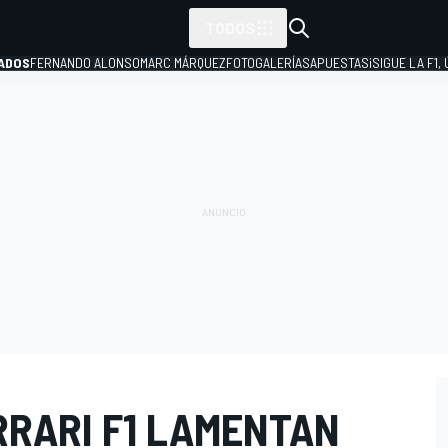
TODOS
ADOS
FERNANDO ALONSO
MARC MÁRQUEZ
FOTOGALERÍAS
APUESTAS
¡SIGUE LA F1,
P
RRARI F1 LAMENTAN