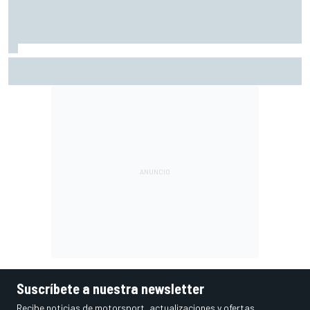
¿Debería la F1 prohibir los algoritmos de los motores? Por
qué la FIA dice que no
Suscríbete a nuestra newsletter
Recibe noticias de motorsport, actualizaciones y ofertas