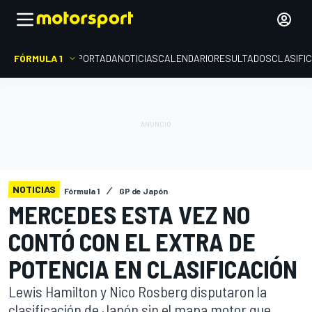
FÓRMULA 1
PORTADA
NOTICIAS
CALENDARIO
RESULTADOS
CLASIFI
NOTICIAS
Fórmula 1
GP de Japón
MERCEDES ESTA VEZ NO
CONTÓ CON EL EXTRA DE
POTENCIA EN CLASIFICACIÓN
Lewis Hamilton y Nico Rosberg disputaron la
clasificación de Japón sin el mapa motor que