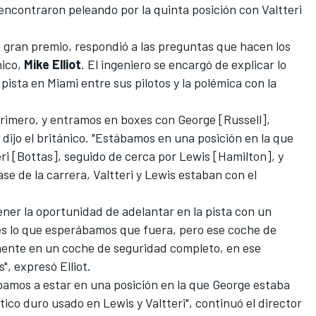
 encontraron peleando por la quinta posición con
Valtteri
gran premio, respondió a las preguntas que hacen los
nico,
Mike Elliot
. El ingeniero se encargó de explicar lo
ista en Miami entre sus pilotos y la polémica con la
 primero, y entramos en boxes con George [Russell],
dijo el británico. "Estábamos en una posición en la que
eri [Bottas], seguido de cerca por Lewis [Hamilton], y
se de la carrera, Valtteri y Lewis estaban con el
tener la oportunidad de adelantar en la pista con un
es lo que esperábamos que fuera, pero ese coche de
amente en un coche de seguridad completo, en ese
, expresó Elliot.
 íbamos a estar en una posición en la que George estaba
o duro usado en Lewis y Valtteri", continuó el director