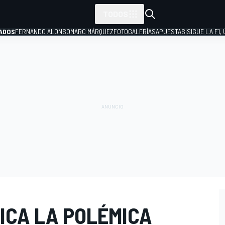
TODOS
ADOS
FERNANDO ALONSO
MARC MÁRQUEZ
FOTOGALERÍAS
APUESTAS
¡SIGUE LA F1,
P
ICA LA POLÉMICA