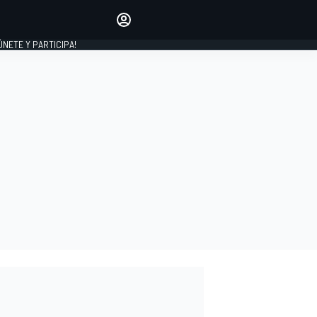
Haz que tu voz se escuche
comentando los artículos
 ÚNETE Y PARTICIPA!
INICIAR SESIÓN
EDICIÓN
ESPAÑA