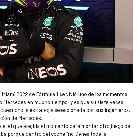
 Miami 2022 de Fórmula 1
se vivió uno de los momentos
po
Mercedes
en mucho tiempo, y es que su siete veces
 cuestionó la estrategia seleccionada por sus ingenieros,
cción de Mercedes.
a él el que elegiría el momento para montar otro juego de
aba porque dentro del coche "no tienes toda la