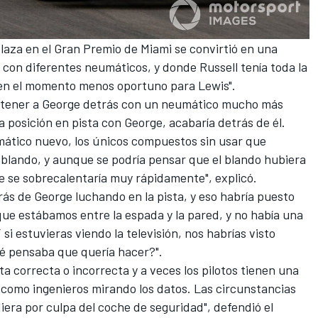
plaza en el Gran Premio de Miami se convirtió en una
s con diferentes neumáticos, y donde Russell tenía toda la
ó en el momento menos oportuno para Lewis".
a tener a George detrás con un neumático mucho más
a posición en pista con George, acabaría detrás de él.
ático nuevo, los únicos compuestos sin usar que
l blando, y aunque se podría pensar que el blando hubiera
e se sobrecalentaría muy rápidamente", explicó.
ás de George luchando en la pista, y eso habría puesto
que estábamos entre la espada y la pared, y no había una
 si estuvieras viendo la televisión, nos habrías visto
é pensaba que quería hacer?".
a correcta o incorrecta y a veces los pilotos tienen una
 como ingenieros mirando los datos. Las circunstancias
iera por culpa del coche de seguridad", defendió el