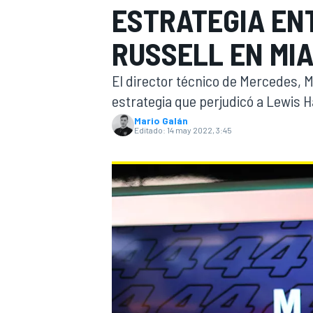
ESTRATEGIA EN
INDYCAR
WRC
RUSSELL EN MIA
El director técnico de Mercedes, Mi
estrategia que perjudicó a Lewis H
Mario Galán
Editado:
14 may 2022, 3:45
WEC
FÓRMULA E