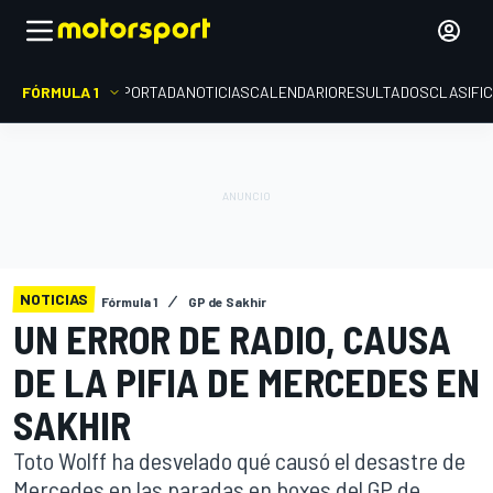
FÓRMULA 1
PORTADA
NOTICIAS
CALENDARIO
RESULTADOS
CLASIFI
NOTICIAS
Fórmula 1
GP de Sakhir
UN ERROR DE RADIO, CAUSA
DE LA PIFIA DE MERCEDES EN
SAKHIR
Toto Wolff ha desvelado qué causó el desastre de
Mercedes en las paradas en boxes del GP de