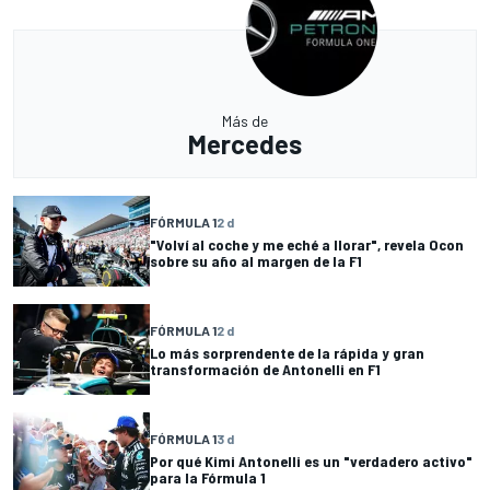
Más de
Mercedes
FÓRMULA 1
2 d
"Volví al coche y me eché a llorar", revela Ocon
sobre su año al margen de la F1
FÓRMULA 1
2 d
Lo más sorprendente de la rápida y gran
transformación de Antonelli en F1
FÓRMULA 1
3 d
Por qué Kimi Antonelli es un "verdadero activo"
para la Fórmula 1