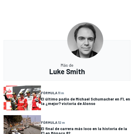
Más de
Luke Smith
FÓRMULA 1
1 m
El último podio de Michael Schumacher en F1, en
la ¿mejor? victoria de Alonso
FÓRMULA 1
2 m
El final de carrera más loco en la historia de la
F1 en Mónaco 82