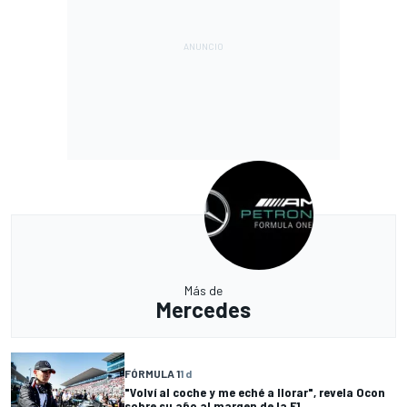
Más de
Mercedes
FÓRMULA 1
1 d
"Volví al coche y me eché a llorar", revela Ocon
sobre su año al margen de la F1