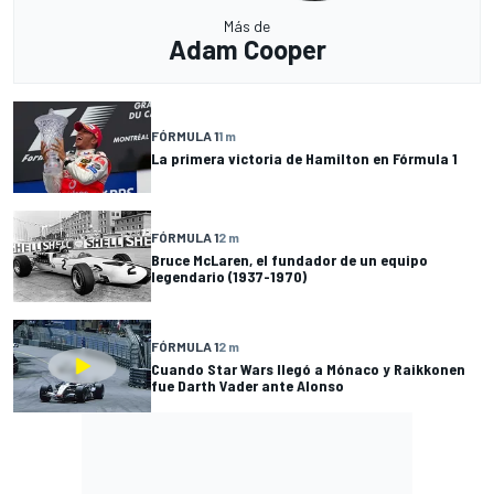
Más de
Adam Cooper
FÓRMULA 1
1 m
La primera victoria de Hamilton en Fórmula 1
FÓRMULA 1
2 m
Bruce McLaren, el fundador de un equipo
legendario (1937-1970)
FÓRMULA 1
2 m
Cuando Star Wars llegó a Mónaco y Raikkonen
fue Darth Vader ante Alonso