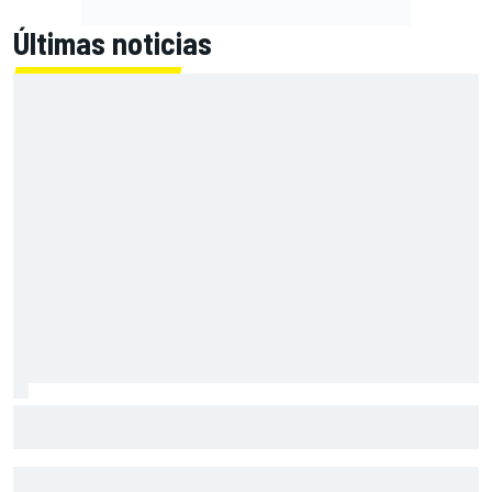
Últimas noticias
Primera mitad de año como equipo oficial: Audi mejoara a
Sauber "en todos los aspectos"