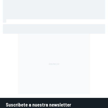
Por qué los progresos "no satisfacen" a Red Bull hasta
darle a Verstappen un coche ganador
Suscríbete a nuestra newsletter