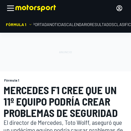
FÓRMULA 1
PORTADA
NOTICIAS
CALENDARIO
RESULTADOS
CLASIFI
Fórmula 1
MERCEDES F1 CREE QUE UN
11º EQUIPO PODRÍA CREAR
PROBLEMAS DE SEGURIDAD
El director de Mercedes, Toto Wolff, aseguró que
un undécimo equipo podría causar problemas de