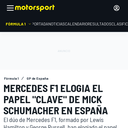
FÓRMULA 1
PORTADA
NOTICIAS
CALENDARIO
RESULTADOS
CLASIFI
Fórmula 1
GP de España
MERCEDES F1 ELOGIA EL
PAPEL "CLAVE" DE MICK
SCHUMACHER EN ESPAÑA
El dúo de Mercedes F1, formado por Lewis
Hamilton y George Russell, han elogiado el papel