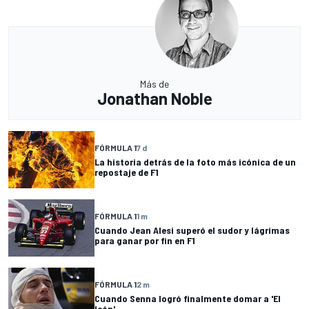
Más de
Jonathan Noble
FÓRMULA 1
7 d
La historia detrás de la foto más icónica de un
repostaje de F1
FÓRMULA 1
1 m
Cuando Jean Alesi superó el sudor y lágrimas
para ganar por fin en F1
FÓRMULA 1
2 m
Cuando Senna logró finalmente domar a 'El
león'