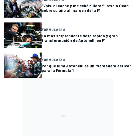
"Volví al coche y me eché a llorar", revela Ocon
sobre su año al margen de la F1
FÓRMULA 1
2 d
Lo más sorprendente de la rápida y gran
transformación de Antonelli en F1
FÓRMULA 1
3 d
Por qué Kimi Antonelli es un "verdadero activo"
para la Fórmula 1