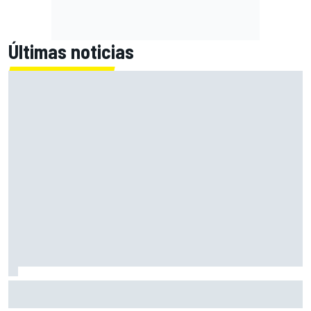
Últimas noticias
Primera mitad de año como equipo oficial: Audi mejoara a
Sauber "en todos los aspectos"