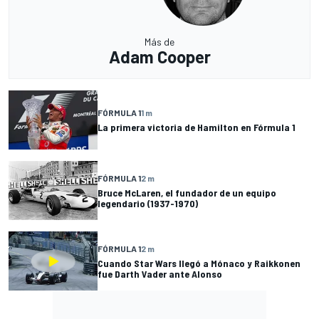
Más de
Adam Cooper
FÓRMULA 1
1 m
La primera victoria de Hamilton en Fórmula 1
FÓRMULA 1
2 m
Bruce McLaren, el fundador de un equipo
legendario (1937-1970)
FÓRMULA 1
2 m
Cuando Star Wars llegó a Mónaco y Raikkonen
fue Darth Vader ante Alonso