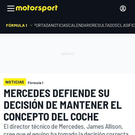
FÓRMULA 1
PORTADA
NOTICIAS
CALENDARIO
RESULTADOS
CLASIFI
NOTICIAS
Fórmula 1
MERCEDES DEFIENDE SU
DECISIÓN DE MANTENER EL
CONCEPTO DEL COCHE
El director técnico de Mercedes, James Allison,
cree que el equipo ha tomado la decisión correcta