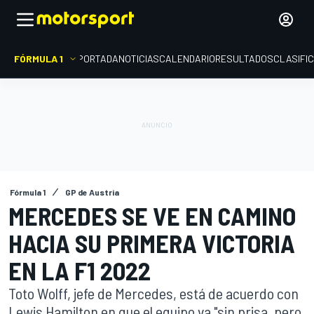
FÓRMULA 1
PORTADA
NOTICIAS
CALENDARIO
RESULTADOS
CLASIFI
Fórmula 1
GP de Austria
MERCEDES SE VE EN CAMINO
HACIA SU PRIMERA VICTORIA
EN LA F1 2022
Toto Wolff, jefe de Mercedes, está de acuerdo con
Lewis Hamilton en que el equipo va "sin prisa, pero