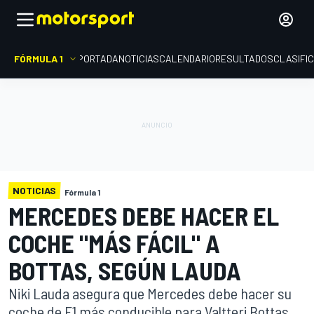
FÓRMULA 1
PORTADA
NOTICIAS
CALENDARIO
RESULTADOS
CLASIFI
NOTICIAS
Fórmula 1
MERCEDES DEBE HACER EL
COCHE "MÁS FÁCIL" A
BOTTAS, SEGÚN LAUDA
Niki Lauda asegura que Mercedes debe hacer su
coche de F1 más conducible para Valtteri Bottas,