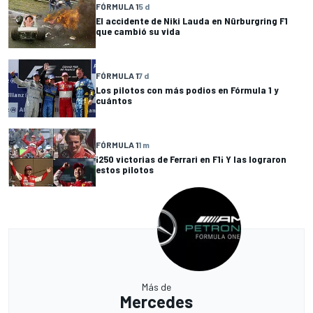
FÓRMULA 1
5 d
El accidente de Niki Lauda en Nürburgring F1
que cambió su vida
FÓRMULA 1
7 d
Los pilotos con más podios en Fórmula 1 y
cuántos
FÓRMULA 1
1 m
¡250 victorias de Ferrari en F1¡ Y las lograron
estos pilotos
Más de
Mercedes