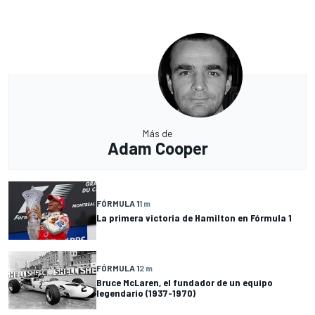
Más de
Adam Cooper
FÓRMULA 1
1 m
La primera victoria de Hamilton en Fórmula 1
FÓRMULA 1
2 m
Bruce McLaren, el fundador de un equipo
legendario (1937-1970)