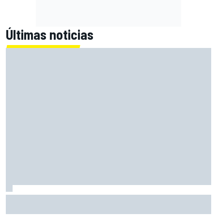
Últimas noticias
Moto3 en Silverstone – Ogden, pole en casa; Quiles sufre
un fuerte y preocupante accidente