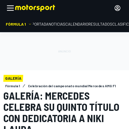
FÓRMULA 1
PORTADA
NOTICIAS
CALENDARIO
RESULTADOS
CLASIFI
GALERÍA
Fórmula 1
Celebración del campeonato mundial Mercedes AMG F1
GALERÍA: MERCEDES
CELEBRA SU QUINTO TÍTULO
CON DEDICATORIA A NIKI