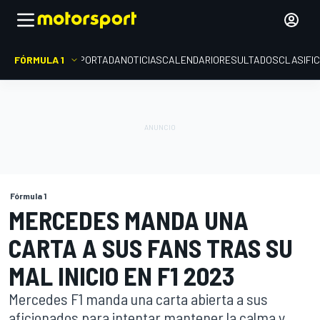
FÓRMULA 1
PORTADA
NOTICIAS
CALENDARIO
RESULTADOS
CLASIFI
Fórmula 1
MERCEDES MANDA UNA
CARTA A SUS FANS TRAS SU
MAL INICIO EN F1 2023
Mercedes F1 manda una carta abierta a sus
aficionados para intentar mantener la calma y