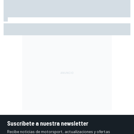
Jorge Martín da un puñetazo en Silverstone para llevarse
su segunda 'pole' de la temporada
Suscríbete a nuestra newsletter
Recibe noticias de motorsport, actualizaciones y ofertas