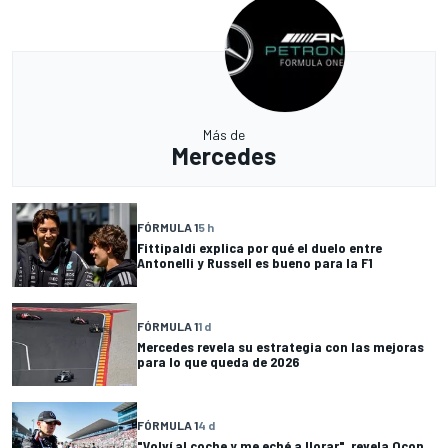
Más de
Mercedes
FÓRMULA 1
5 h
Fittipaldi explica por qué el duelo entre
Antonelli y Russell es bueno para la F1
FÓRMULA 1
1 d
Mercedes revela su estrategia con las mejoras
para lo que queda de 2026
FÓRMULA 1
4 d
"Volví al coche y me eché a llorar", revela Ocon