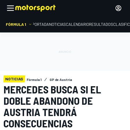
FÓRMULA 1
PORTADA
NOTICIAS
CALENDARIO
RESULTADOS
CLASIFI
NOTICIAS
Fórmula 1
GP de Austria
MERCEDES BUSCA SI EL
DOBLE ABANDONO DE
AUSTRIA TENDRÁ
CONSECUENCIAS