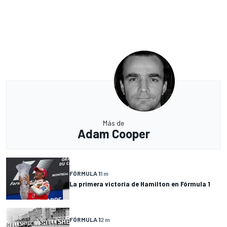
Más de
Adam Cooper
FÓRMULA 1
1 m
La primera victoria de Hamilton en Fórmula 1
FÓRMULA 1
2 m